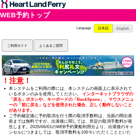
WEB予約トップ
日本語
Language :
English
ご利用ガイド
よくあるご質問
！注意！
本システムをご利用の際には、本システムの画面上に表示されて
いるボタンのみを使用してください。
インターネットブラウザの
「戻る」ボタンや、キーボードの「BackSpace」、マウスメニュ
ーの「前に戻る」などを使用された場合、正しく動作しないこと
があります。
ご予約確定後に予約取消を行う際の取消手数料は、当面の間出港
前までは無料ですが、出港後に関しては、所定の取消手数料が発
生します。2025/06/01のWEB予約乗船利用分より、出港後のキャ
ンセルにつきましては、取消手数料を100％いただくことといた